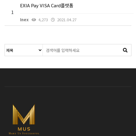
EXIA Pay VISA Card플랫폼
1
Inex
4,273
2021.04.27